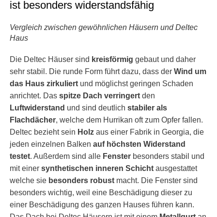
ist besonders widerstandsfähig
Vergleich zwischen gewöhnlichen Häusern und Deltec
Haus
Die Deltec Häuser sind
kreisförmig
gebaut und daher
sehr stabil. Die runde Form führt dazu, dass der
Wind um
das Haus zirkuliert
und möglichst geringen Schaden
anrichtet. Das
spitze Dach
verringert
den
Luftwiderstand
und sind deutlich
stabiler als
Flachdächer
, welche dem Hurrikan oft zum Opfer fallen.
Deltec bezieht sein
Holz
aus einer Fabrik in Georgia, die
jeden einzelnen Balken
auf höchsten Widerstand
testet
. Außerdem sind alle
Fenster
besonders stabil und
mit einer
synthetischen inneren Schicht
ausgestattet
welche sie
besonders robust
macht. Die Fenster sind
besonders wichtig, weil eine Beschädigung dieser zu
einer Beschädigung des ganzen Hauses führen kann.
Das Dach bei Deltec Häusern ist mit einem
Metallgurt
an