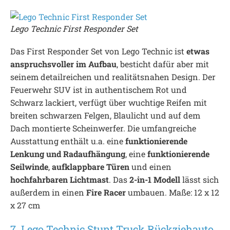
Lego Technic First Responder Set
Das First Responder Set von Lego Technic ist
etwas
anspruchsvoller im Aufbau
, besticht dafür aber mit
seinem detailreichen und realitätsnahen Design. Der
Feuerwehr SUV ist in authentischem Rot und
Schwarz lackiert, verfügt über wuchtige Reifen mit
breiten schwarzen Felgen, Blaulicht und auf dem
Dach montierte Scheinwerfer. Die umfangreiche
Ausstattung enthält u.a. eine
funktionierende
Lenkung und Radaufhängung
, eine
funktionierende
Seilwinde
,
aufklappbare Türen
und einen
hochfahrbaren Lichtmast
. Das
2-in-1 Modell
lässt sich
außerdem in einen
Fire Racer
umbauen. Maße: 12 x 12
x 27 cm
7. Lego Technic Stunt Truck Rückziehauto