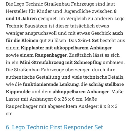
Die Lego Technic Straßenbau Fahrzeuge sind laut
Hersteller für Kinder und Jugendliche zwischen
8
und 14 Jahren
geeignet. Im Vergleich zu anderen Lego
Technic Bausätzen ist dieser tatsächlich etwas
weniger anspruchsvoll und mit etwas Geschick
auch
für die Kleinen
gut zu lösen. Das
2-in-1 Set
besteht aus
einem
Kipplaster mit abkoppelbarem Anhänger
sowie einem
Raupenbagger
. Zusätzlich lässt es sich
in ein
Mini-Streufahrzeug mit Schneepflug
umbauen.
Die Straßenbau Fahrzeuge überzeugen durch ihre
authentische Gestaltung und viele technische Details,
wie die
funktionierende Lenkung
, die
schräg stellbare
Kippmulde
und dem
abkoppelbaren Anhänger
. Maße
Laster mit Anhänger: 8 x 26 x 6 cm; Maße
Raupenbagger mit abgesenktem Ausleger: 8 x 8 x 3
cm
6. Lego Technic First Responder Set