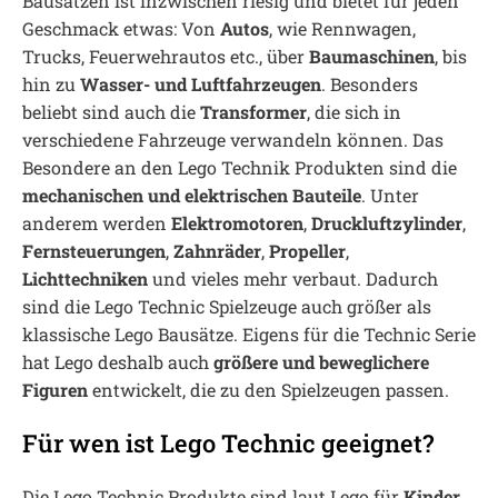
Bausätzen ist inzwischen riesig und bietet für jeden
Geschmack etwas: Von
Autos
, wie Rennwagen,
Trucks, Feuerwehrautos etc., über
Baumaschinen
, bis
hin zu
Wasser- und Luftfahrzeugen
. Besonders
beliebt sind auch die
Transformer
, die sich in
verschiedene Fahrzeuge verwandeln können. Das
Besondere an den Lego Technik Produkten sind die
mechanischen und elektrischen Bauteile
. Unter
anderem werden
Elektromotoren
,
Druckluftzylinder
,
Fernsteuerungen
,
Zahnräder
,
Propeller
,
Lichttechniken
und vieles mehr verbaut. Dadurch
sind die Lego Technic Spielzeuge auch größer als
klassische Lego Bausätze. Eigens für die Technic Serie
hat Lego deshalb auch
größere und beweglichere
Figuren
entwickelt, die zu den Spielzeugen passen.
Für wen ist Lego Technic geeignet?
Die Lego Technic Produkte sind laut Lego für
Kinder