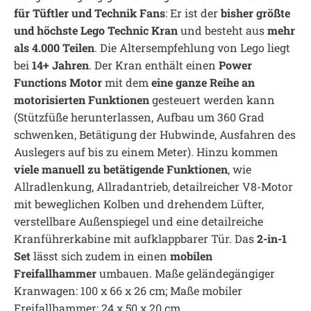
für Tüftler und Technik Fans
: Er ist der
bisher größte
und höchste Lego Technic Kran
und besteht aus
mehr
als 4.000 Teilen
. Die Altersempfehlung von Lego liegt
bei
14+ Jahren
. Der Kran enthält einen
Power
Functions Motor
mit dem
eine ganze Reihe an
motorisierten Funktionen
gesteuert werden kann
(Stützfüße herunterlassen, Aufbau um 360 Grad
schwenken, Betätigung der Hubwinde, Ausfahren des
Auslegers auf bis zu einem Meter). Hinzu kommen
viele manuell zu betätigende Funktionen
, wie
Allradlenkung, Allradantrieb, detailreicher V8-Motor
mit beweglichen Kolben und drehendem Lüfter,
verstellbare Außenspiegel und eine detailreiche
Kranführerkabine mit aufklappbarer Tür. Das
2-in-1
Set
lässt sich zudem in einen
mobilen
Freifallhammer
umbauen. Maße geländegängiger
Kranwagen: 100 x 66 x 26 cm; Maße mobiler
Freifallhammer: 24 x 50 x 20 cm