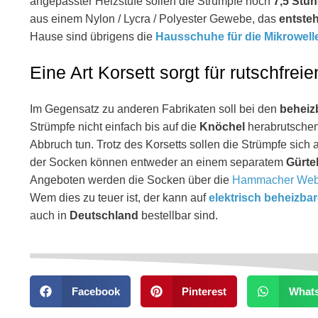
angepasster Heizstufe sollen die Strümpfe noch
7,5 Stu
aus einem Nylon / Lycra / Polyester Gewebe, das
entste
Hause sind übrigens die
Hausschuhe für die Mikrowell
Eine Art Korsett sorgt für rutschfrei
Im Gegensatz zu anderen Fabrikaten soll bei den
beheiz
Strümpfe nicht einfach bis auf die
Knöchel
herabrutschen
Abbruch tun. Trotz des Korsetts sollen die Strümpfe sich 
der Socken können entweder an einem separatem
Gürte
Angeboten werden die Socken über die
Hammacher Web
Wem dies zu teuer ist, der kann auf
elektrisch beheizba
auch in
Deutschland
bestellbar sind.
Facebook
Pinterest
What