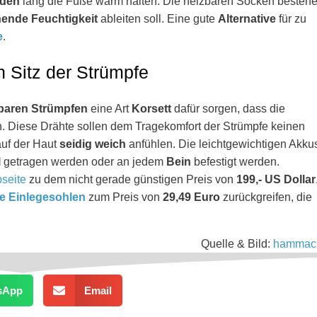
nden
lang die Füße warm halten. Die heizbaren Socken besteh
hende Feuchtigkeit
ableiten soll. Eine gute
Alternative
für zu
e
.
en Sitz der Strümpfe
baren Strümpfen
eine Art
Korsett
dafür sorgen, dass die
. Diese Drähte sollen dem Tragekomfort der Strümpfe keinen
auf der Haut
seidig weich
anfühlen. Die leichtgewichtigen Akku
l
getragen werden oder an jedem
Bein
befestigt werden.
seite
zu dem nicht gerade günstigen Preis von
199,- US Dollar
re Einlegesohlen
zum Preis von
29,49 Euro
zurückgreifen, die
Quelle & Bild:
hammac
sApp
Email