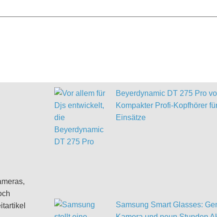
Beyerdynamic DT 275 Pro vor
Kompakter Profi-Kopfhörer für
Einsätze
ameras,
och
Samsung Smart Glasses: Gem
tartikel
Kamera und neun Stunden Ak