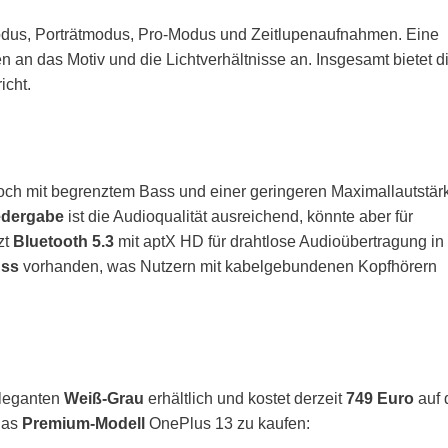
us, Porträtmodus, Pro-Modus und Zeitlupenaufnahmen. Eine
n an das Motiv und die Lichtverhältnisse an. Insgesamt bietet d
icht.
doch mit begrenztem Bass und einer geringeren Maximallautstär
edergabe
ist die Audioqualität ausreichend, könnte aber für
zt
Bluetooth 5.3
mit aptX HD für drahtlose Audioübertragung in
uss
vorhanden, was Nutzern mit kabelgebundenen Kopfhörern
leganten
Weiß-Grau
erhältlich und kostet derzeit
749 Euro
auf 
 das
Premium-Modell
OnePlus 13 zu kaufen: