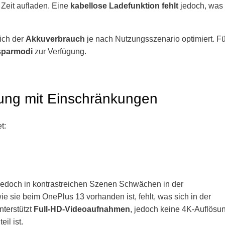
 Zeit aufladen. Eine
kabellose Ladefunktion fehlt
jedoch, was 
sich der
Akkuverbrauch
je nach Nutzungsszenario optimiert. Fü
sparmodi
zur Verfügung.
tung mit Einschränkungen
t:
t jedoch in kontrastreichen Szenen Schwächen in der
wie sie beim OnePlus 13 vorhanden ist, fehlt, was sich in der
terstützt
Full-HD-Videoaufnahmen
, jedoch keine 4K-Auflösu
il ist.