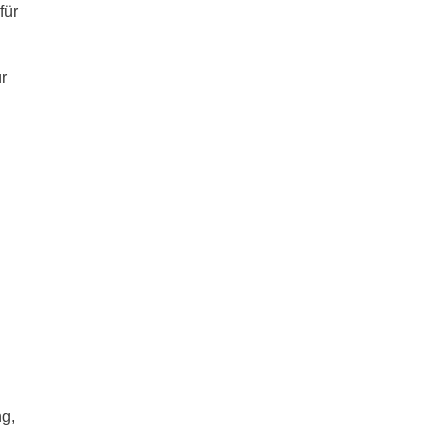
für
r
ng,