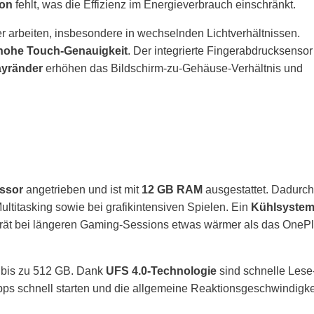
ion
fehlt, was die Effizienz im Energieverbrauch einschränkt.
r arbeiten, insbesondere in wechselnden Lichtverhältnissen.
ohe Touch-Genauigkeit
. Der integrierte Fingerabdrucksensor
ayränder
erhöhen das Bildschirm-zu-Gehäuse-Verhältnis und
ssor
angetrieben und ist mit
12 GB RAM
ausgestattet. Dadurch
ultitasking sowie bei grafikintensiven Spielen. Ein
Kühlsyste
erät bei längeren Gaming-Sessions etwas wärmer als das OneP
 bis zu 512 GB. Dank
UFS 4.0-Technologie
sind schnelle Lese
ps schnell starten und die allgemeine Reaktionsgeschwindigke