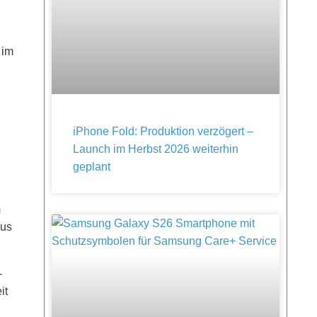
 im
iPhone Fold: Produktion verzögert –
Launch im Herbst 2026 weiterhin
geplant
m
lus
-
it