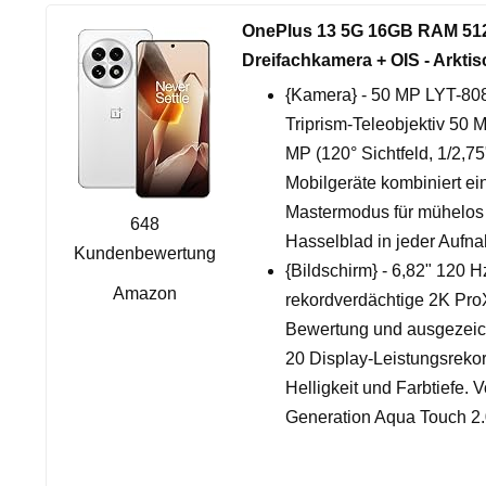
OnePlus 13 5G 16GB RAM 512
Dreifachkamera + OIS - Arkt
{Kamera} - 50 MP LYT-808
Triprism-Teleobjektiv 50 
MP (120° Sichtfeld, 1/2,7
Mobilgeräte kombiniert ei
Mastermodus für mühelos i
648
Hasselblad in jeder Aufn
Kundenbewertung
{Bildschirm} - 6,82" 120 
Amazon
rekordverdächtige 2K Pro
Bewertung und ausgezeich
20 Display-Leistungsrekor
Helligkeit und Farbtiefe.
Generation Aqua Touch 2.0