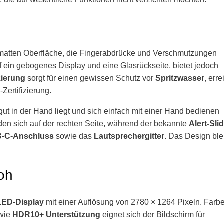
 matten Oberfläche, die Fingerabdrücke und Verschmutzungen
f ein gebogenes Display und eine Glasrückseite, bietet jedoch
izierung
sorgt für einen gewissen Schutz vor
Spritzwasser
, erre
Zertifizierung.
gut in der Hand liegt und sich einfach mit einer Hand bedienen
den sich auf der rechten Seite, während der bekannte
Alert-Sli
-C-Anschluss
sowie das
Lautsprechergitter
. Das Design ble
roh
LED-Display
mit einer Auflösung von 2780 × 1264 Pixeln. Farb
wie
HDR10+ Unterstützung
eignet sich der Bildschirm für