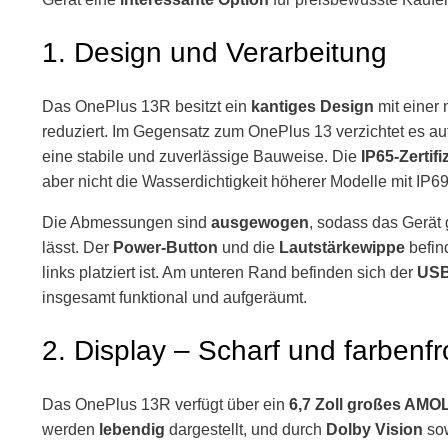
1. Design und Verarbeitung
Das OnePlus 13R besitzt ein
kantiges Design
mit einer
reduziert. Im Gegensatz zum OnePlus 13 verzichtet es au
eine stabile und zuverlässige Bauweise. Die
IP65-Zertif
aber nicht die Wasserdichtigkeit höherer Modelle mit IP69-
Die Abmessungen sind
ausgewogen
, sodass das Gerät 
lässt. Der
Power-Button
und die
Lautstärkewippe
befin
links platziert ist. Am unteren Rand befinden sich der
USB
insgesamt funktional und aufgeräumt.
2. Display – Scharf und farbenf
Das OnePlus 13R verfügt über ein
6,7 Zoll großes AMO
werden
lebendig
dargestellt, und durch
Dolby Vision
so