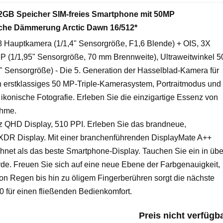
GB Speicher SIM-freies Smartphone mit 50MP
ische Dämmerung Arctic Dawn 16/512*
 Hauptkamera (1/1,4" Sensorgröße, F1,6 Blende) + OIS, 3X
MP (1/1,95" Sensorgröße, 70 mm Brennweite), Ultraweitwinkel 5
5" Sensorgröße) - Die 5. Generation der Hasselblad-Kamera für
n erstklassiges 50 MP-Triple-Kamerasystem, Portraitmodus und
konische Fotografie. Erleben Sie die einzigartige Essenz von
ahme.
Hz QHD Display, 510 PPI. Erleben Sie das brandneue,
XDR Display. Mit einer branchenführenden DisplayMate A++
net als das beste Smartphone-Display. Tauchen Sie ein in übe
de. Freuen Sie sich auf eine neue Ebene der Farbgenauigkeit,
 Von Regen bis hin zu öligem Fingerberühren sorgt die nächste
 für einen fließenden Bedienkomfort.
Preis nicht verfügb