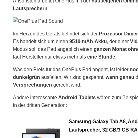
Ansonsten arbeitet OnePlus mit der
hauseigenen Omnib
Lautsprechern
.
Im Herzen des Geräts befindet sich der
Prozessor Dimen
Es handelt sich um einen
9510-mAh-Akku
, der einer
Vid
Modus soll das Pad angeblich einen
ganzen Monat ohn
laut Hersteller nur etwas mehr als
eine Stunde
.
Was den Preis für das OnePlus Pad angeht, ist leider
noc
dunkelgrün
ausfallen. Wir sind gespannt,
wann genau
d
Versprechungen
gerecht wird.
Andere interessante
Android-Tablets
wären zum Beispi
in der dritten Generation:
Samsung Galaxy Tab A8, Androi
Lautsprecher, 32 GB/3 GB RA