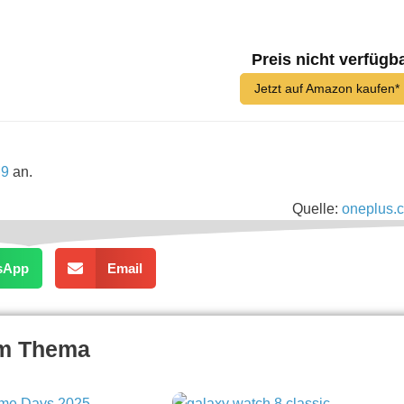
Preis nicht verfügb
Jetzt auf Amazon kaufen*
M9
an.
Quelle:
oneplus.
sApp
Email
um Thema