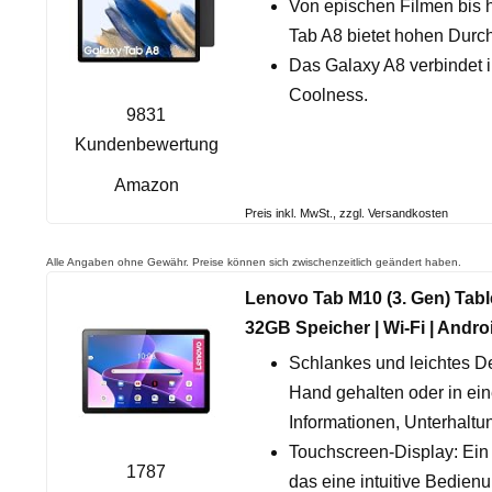
Von epischen Filmen bis hi
Tab A8 bietet hohen Durch
Das Galaxy A8 verbindet 
Coolness.
9831
Kundenbewertung
Amazon
Preis inkl. MwSt., zzgl. Versandkosten
Alle Angaben ohne Gewähr. Preise können sich zwischenzeitlich geändert haben.
Lenovo Tab M10 (3. Gen) Tabl
32GB Speicher | Wi-Fi | Androi
Schlankes und leichtes D
Hand gehalten oder in ein
Informationen, Unterhaltun
Touchscreen-Display: Ein
1787
das eine intuitive Bedien