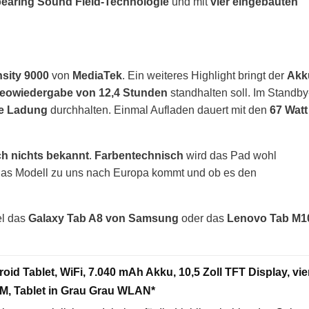
earing Sound Field-Technologie
und mit
vier eingebauten
sity 9000
von
MediaTek
. Ein weiteres Highlight bringt der
Akk
eowiedergabe von 12,4 Stunden
standhalten soll. Im Standby
e Ladung
durchhalten. Einmal Aufladen dauert mit den
67 Watt
h nichts bekannt
.
Farbentechnisch
wird das Pad wohl
as Modell zu uns nach Europa kommt und ob es den
el das
Galaxy Tab A8 von Samsung
oder das
Lenovo Tab M1
d Tablet, WiFi, 7.040 mAh Akku, 10,5 Zoll TFT Display, vie
M, Tablet in Grau Grau WLAN*