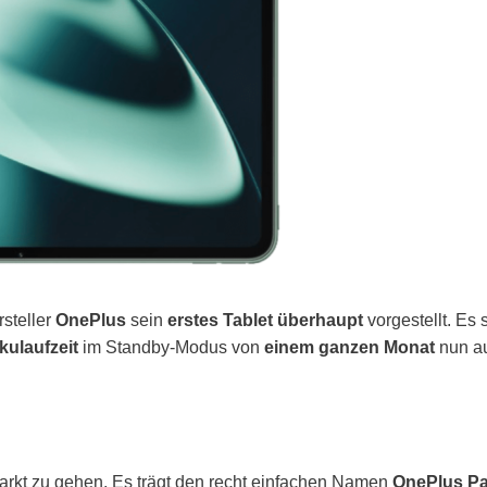
steller
OnePlus
sein
erstes Tablet überhaupt
vorgestellt. Es s
kulaufzeit
im Standby-Modus von
einem ganzen Monat
nun a
arkt zu gehen. Es trägt den recht einfachen Namen
OnePlus P