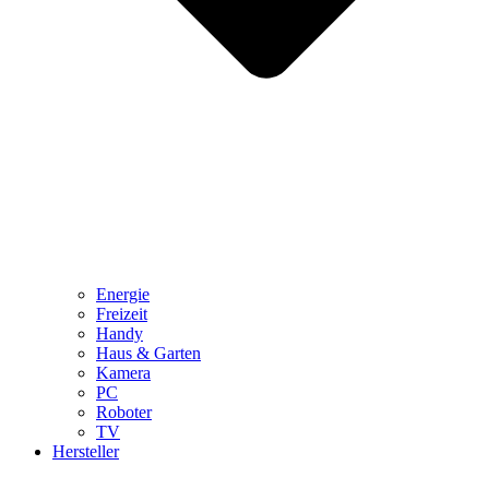
Energie
Freizeit
Handy
Haus & Garten
Kamera
PC
Roboter
TV
Hersteller