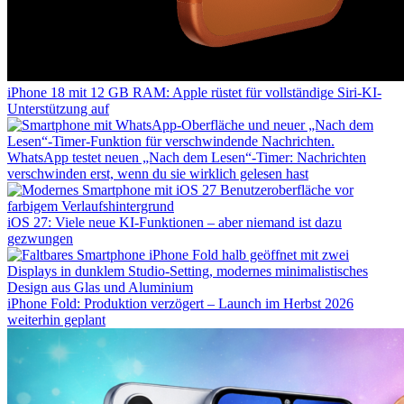
iPhone 18 mit 12 GB RAM: Apple rüstet für vollständige Siri-KI-
Unterstützung auf
WhatsApp testet neuen „Nach dem Lesen“-Timer: Nachrichten
verschwinden erst, wenn du sie wirklich gelesen hast
iOS 27: Viele neue KI-Funktionen – aber niemand ist dazu
gezwungen
iPhone Fold: Produktion verzögert – Launch im Herbst 2026
weiterhin geplant