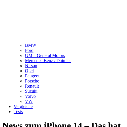
BMW
Ford
GM – General Motors
Mercedes-Benz / Daimler
Nissan
Opel
Peugeot
Porsche
Renault
Suzuki
Volvo
VW
Vergleiche
Tests
News zum iPhone 14 – Das hat