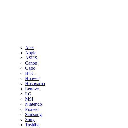
Acer
Apple
ASUS
Canon
Casio
HTC
Huawei
Husqvarna
Lenovo
LG
MSI
Nintendo
Pioneer
Samsung
Sony
Toshiba