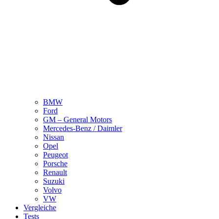
BMW
Ford
GM – General Motors
Mercedes-Benz / Daimler
Nissan
Opel
Peugeot
Porsche
Renault
Suzuki
Volvo
VW
Vergleiche
Tests