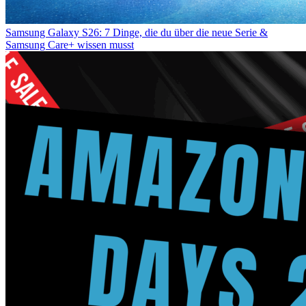
Samsung Galaxy S26: 7 Dinge, die du über die neue Serie &
Samsung Care+ wissen musst