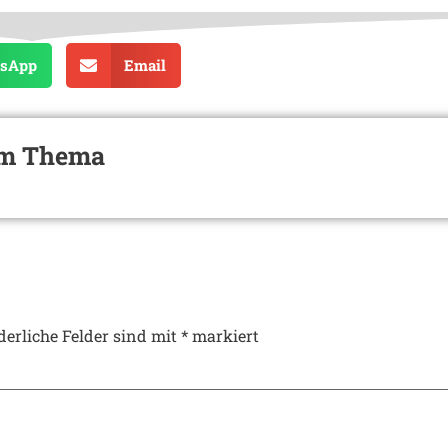
sApp
Email
zum Thema
derliche Felder sind mit
*
markiert