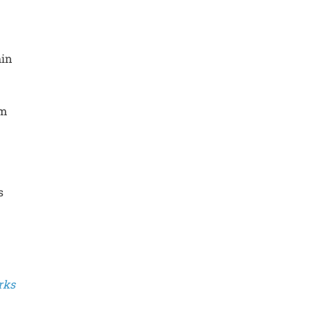
hin
um
s
rks