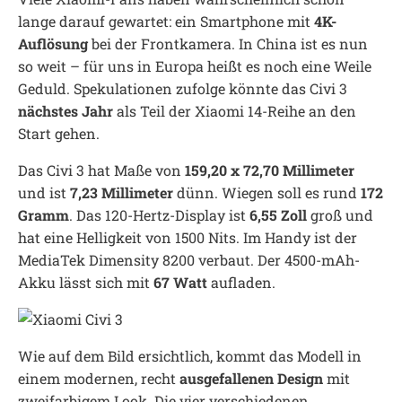
lange darauf gewartet: ein Smartphone mit
4K-
Auflösung
bei der Frontkamera. In China ist es nun
so weit – für uns in Europa heißt es noch eine Weile
Geduld. Spekulationen zufolge könnte das Civi 3
nächstes Jahr
als Teil der Xiaomi 14-Reihe an den
Start gehen.
Das Civi 3 hat Maße von
159,20 x 72,70 Millimeter
und ist
7,23 Millimeter
dünn. Wiegen soll es rund
172
Gramm
. Das 120-Hertz-Display ist
6,55 Zoll
groß und
hat eine Helligkeit von 1500 Nits. Im Handy ist der
MediaTek Dimensity 8200 verbaut. Der 4500-mAh-
Akku lässt sich mit
67 Watt
aufladen.
Wie auf dem Bild ersichtlich, kommt das Modell in
einem modernen, recht
ausgefallenen Design
mit
zweifarbigem Look. Die vier verschiedenen